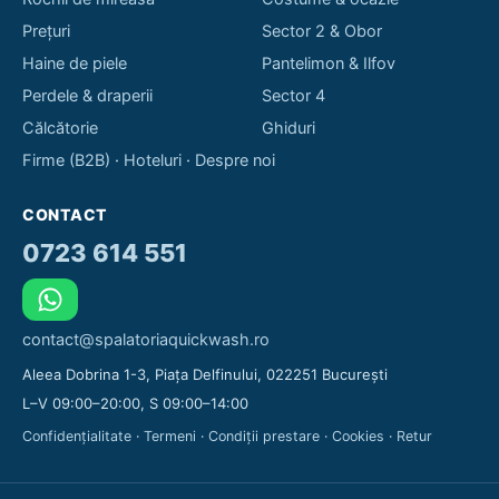
Prețuri
Sector 2 & Obor
Haine de piele
Pantelimon & Ilfov
Perdele & draperii
Sector 4
Călcătorie
Ghiduri
Firme (B2B)
·
Hoteluri
·
Despre noi
CONTACT
0723 614 551
contact@spalatoriaquickwash.ro
Aleea Dobrina 1-3, Piața Delfinului, 022251 București
L–V 09:00–20:00, S 09:00–14:00
Confidențialitate
·
Termeni
·
Condiții prestare
·
Cookies
·
Retur