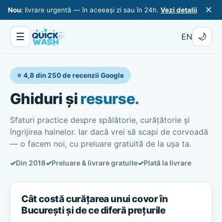
×
Nou:
livrare urgentă — în aceeași zi sau în 24h.
Vezi detalii
☰
🌙
EN
⭐ 4,8 din 250 de recenzii Google
Ghiduri și
resurse.
Sfaturi practice despre spălătorie, curățătorie și
îngrijirea hainelor. Iar dacă vrei să scapi de corvoadă
— o facem noi, cu preluare gratuită de la ușa ta.
✓
Din 2018
✓
Preluare & livrare gratuite
✓
Plată la livrare
Cât costă curățarea unui covor în
București și de ce diferă prețurile