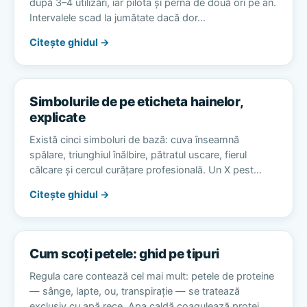
după 3–4 utilizări, iar pilota și perna de două ori pe an.
Intervalele scad la jumătate dacă dor…
Citește ghidul →
Simbolurile de pe eticheta hainelor,
explicate
Există cinci simboluri de bază: cuva înseamnă
spălare, triunghiul înălbire, pătratul uscare, fierul
călcare și cercul curățare profesională. Un X pest…
Citește ghidul →
Cum scoți petele: ghid pe tipuri
Regula care contează cel mai mult: petele de proteine
— sânge, lapte, ou, transpirație — se tratează
exclusiv cu apă rece. Apa caldă coagulează protei…