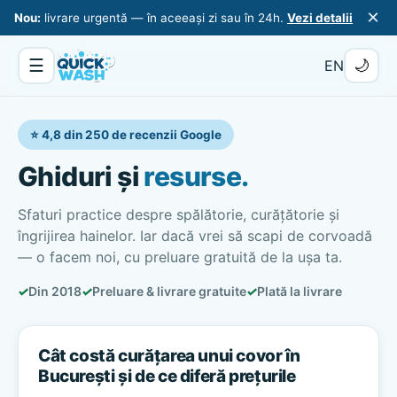
×
Nou:
livrare urgentă — în aceeași zi sau în 24h.
Vezi detalii
☰
🌙
EN
⭐ 4,8 din 250 de recenzii Google
Ghiduri și
resurse.
Sfaturi practice despre spălătorie, curățătorie și
îngrijirea hainelor. Iar dacă vrei să scapi de corvoadă
— o facem noi, cu preluare gratuită de la ușa ta.
✓
Din 2018
✓
Preluare & livrare gratuite
✓
Plată la livrare
Cât costă curățarea unui covor în
București și de ce diferă prețurile