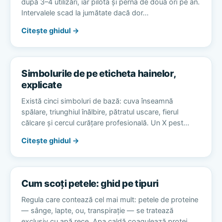
după 3–4 utilizări, iar pilota și perna de două ori pe an.
Intervalele scad la jumătate dacă dor…
Citește ghidul →
Simbolurile de pe eticheta hainelor,
explicate
Există cinci simboluri de bază: cuva înseamnă
spălare, triunghiul înălbire, pătratul uscare, fierul
călcare și cercul curățare profesională. Un X pest…
Citește ghidul →
Cum scoți petele: ghid pe tipuri
Regula care contează cel mai mult: petele de proteine
— sânge, lapte, ou, transpirație — se tratează
exclusiv cu apă rece. Apa caldă coagulează protei…