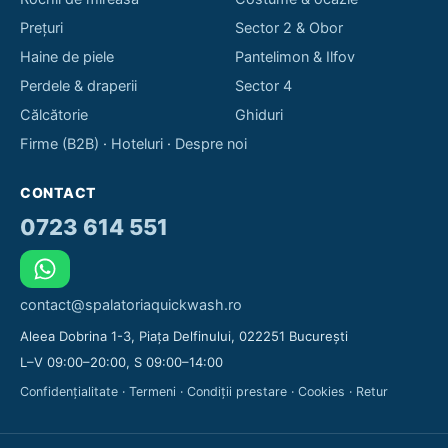
Prețuri
Sector 2 & Obor
Haine de piele
Pantelimon & Ilfov
Perdele & draperii
Sector 4
Călcătorie
Ghiduri
Firme (B2B)
·
Hoteluri
·
Despre noi
CONTACT
0723 614 551
contact@spalatoriaquickwash.ro
Aleea Dobrina 1-3, Piața Delfinului, 022251 București
L–V 09:00–20:00, S 09:00–14:00
Confidențialitate
·
Termeni
·
Condiții prestare
·
Cookies
·
Retur