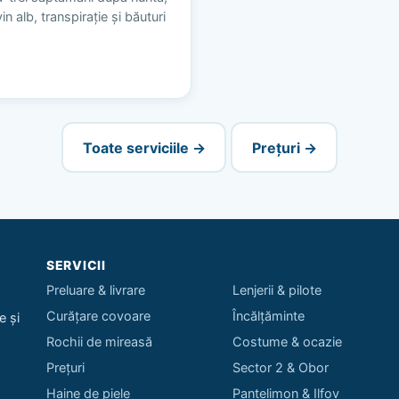
n alb, transpirație și băuturi
Toate serviciile →
Prețuri →
SERVICII
Preluare & livrare
Lenjerii & pilote
Curățare covoare
Încălțăminte
e și
Rochii de mireasă
Costume & ocazie
Prețuri
Sector 2 & Obor
Haine de piele
Pantelimon & Ilfov