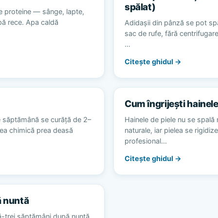
spălat)
e proteine — sânge, lapte,
apă rece. Apa caldă
Adidașii din pânză se pot spă
sac de rufe, fără centrifugare
…
Citește ghidul →
Cum îngrijești hainele
e săptămână se curăță de 2–
Hainele de piele nu se spală 
area chimică prea deasă
naturale, iar pielea se rigidiz
profesional…
Citește ghidul →
ă nuntă
ă-trei săptămâni după nuntă,