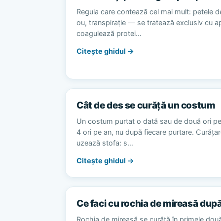
Regula care contează cel mai mult: petele d
ou, transpirație — se tratează exclusiv cu 
coagulează protei…
Citește ghidul →
Cât de des se curăță un costum
Un costum purtat o dată sau de două ori p
4 ori pe an, nu după fiecare purtare. Curăț
uzează stofa: s…
Citește ghidul →
Ce faci cu rochia de mireasă dup
Rochia de mireasă se curăță în primele dou