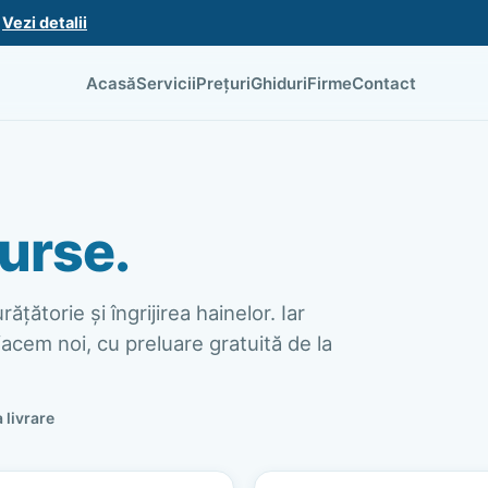
.
Vezi detalii
Acasă
Servicii
Prețuri
Ghiduri
Firme
Contact
urse.
ățătorie și îngrijirea hainelor. Iar
acem noi, cu preluare gratuită de la
a livrare