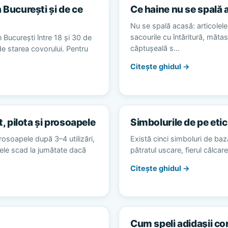
 București și de ce
Ce haine nu se spală 
Nu se spală acasă: articolele 
sacourile cu întăritură, măta
 București între 18 și 30 de
căptușeală s…
 de starea covorului. Pentru
Citește ghidul →
t, pilota și prosoapele
Simbolurile de pe etic
rosoapele după 3–4 utilizări,
Există cinci simboluri de baz
alele scad la jumătate dacă
pătratul uscare, fierul călca
Citește ghidul →
Cum speli adidașii co