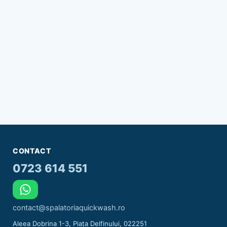
CONTACT
0723 614 551
contact@spalatoriaquickwash.ro
Aleea Dobrina 1-3, Piața Delfinului, 022251