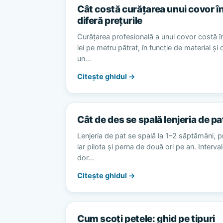
Cât costă curățarea unui covor în
diferă prețurile
Curățarea profesională a unui covor costă în
lei pe metru pătrat, în funcție de material și
un…
Citește ghidul →
Cât de des se spală lenjeria de pa
Lenjeria de pat se spală la 1–2 săptămâni, p
iar pilota și perna de două ori pe an. Interv
dor…
Citește ghidul →
Cum scoți petele: ghid pe tipuri