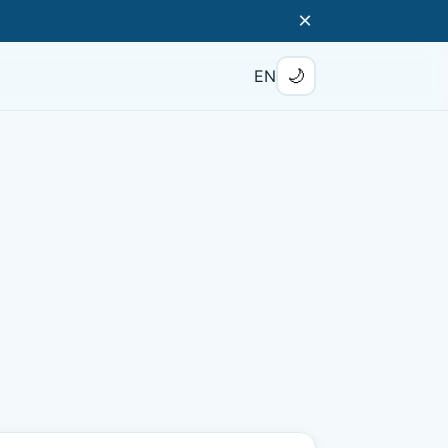
×
🌙
EN