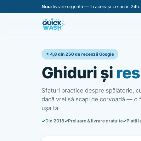
Nou:
livrare urgentă — în aceeași zi sau în 24h
⭐ 4,8 din 250 de recenzii Google
Ghiduri și
res
Sfaturi practice despre spălătorie, cur
dacă vrei să scapi de corvoadă — o f
ușa ta.
✓
Din 2018
✓
Preluare & livrare gratuite
✓
Plată l