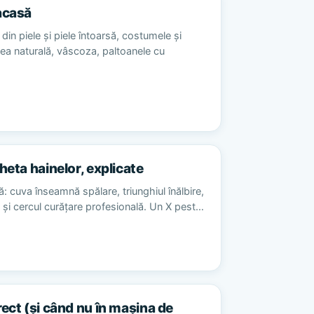
acasă
din piele și piele întoarsă, costumele și
sea naturală, vâscoza, paltoanele cu
heta hainelor, explicate
ă: cuva înseamnă spălare, triunghiul înălbire,
re și cercul curățare profesională. Un X pest…
rect (și când nu în mașina de