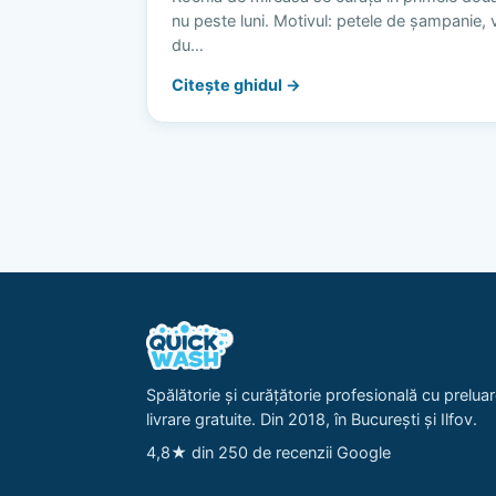
nu peste luni. Motivul: petele de șampanie, vi
du…
Citește ghidul →
Spălătorie și curățătorie profesională cu preluar
livrare gratuite. Din 2018, în București și Ilfov.
4,8★ din 250 de recenzii Google