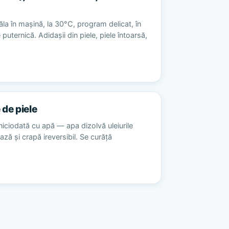
la în mașină, la 30°C, program delicat, în
 puternică. Adidașii din piele, piele întoarsă,
 de piele
niciodată cu apă — apa dizolvă uleiurile
ează și crapă ireversibil. Se curăță